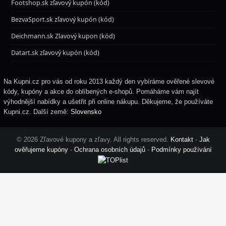
Footshop.sk zľavový kupón (kód)
BezvaSport.sk zľavový kupón (kód)
Deichmann.sk Zlavový kupon (kód)
Datart.sk zľavový kupón (kód)
Na Kupni.cz pro vás od roku 2013 každý den vybíráme ověřené slevové
kódy, kupóny a akce do oblíbených e-shopů. Pomáháme vám najít
výhodnější nabídky a ušetřit při online nákupu. Děkujeme, že používáte
Kupni.cz. Další země:
Slovensko
© 2026 Zľavové kupony a zľavy. All rights reserved.
Kontakt
-
Jak
ověřujeme kupóny
-
Ochrana osobních údajů
-
Podmínky používání