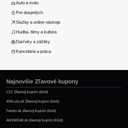
Auto a moto
Pre dospelých
Služby a online nástroje
Hudba, filmy a kultúra
Darčeky a zážitky
Kancelária a práca
Najnovšie Zľavové kupony
CCC Zľavový kupón (kód)
XXXLutz.sk Zľavový kupon (kód)
Feedo.sk zľavový kupón (kód)
ANSWEAR.sk zľavový kupón (Kód)