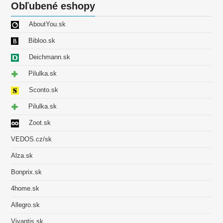
Obľubené eshopy
AboutYou.sk
Bibloo.sk
Deichmann.sk
Pilulka.sk
Sconto.sk
Pilulka.sk
Zoot.sk
VEDOS.cz/sk
Alza.sk
Bonprix.sk
4home.sk
Allegro.sk
Vivantis.sk